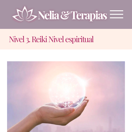
Saltar
al
contenido
Nivel 3. Reiki Nivel espiritual
Ver
imagen
más
grande