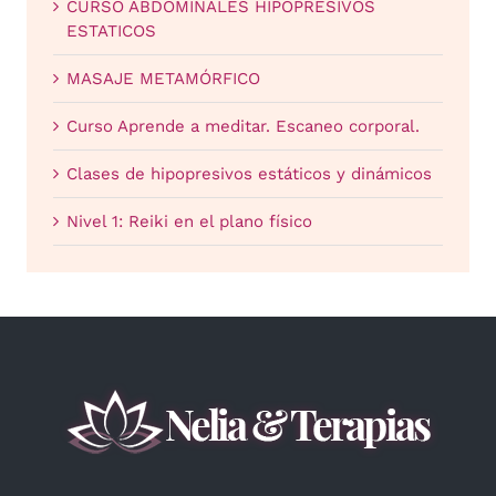
CURSO ABDOMINALES HIPOPRESIVOS
ESTATICOS
MASAJE METAMÓRFICO
Curso Aprende a meditar. Escaneo corporal.
Clases de hipopresivos estáticos y dinámicos
Nivel 1: Reiki en el plano físico